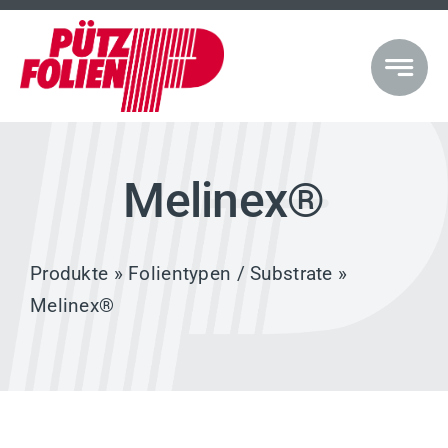
Zum
Inhalt
springen
Melinex®
Produkte
»
Folientypen / Substrate
»
Melinex®