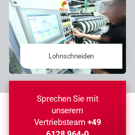
Lohn­schnei­den
Sprechen Sie mit
unserem
Vertriebsteam
+49
6128 964-0