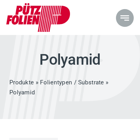
Zum
Inhalt
springen
Polyamid
Produkte
»
Folientypen / Substrate
»
Polyamid