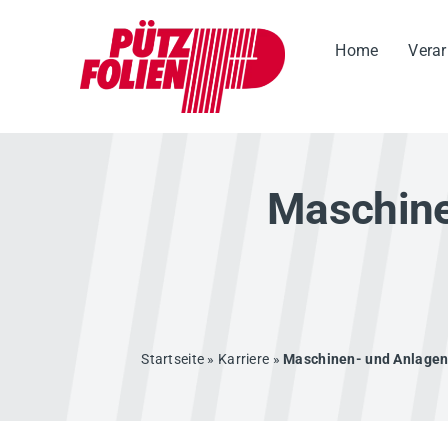
Zum
Inhalt
Home
Verar
springen
Maschine
Startseite
»
Karriere
»
Maschinen- und Anlagenf