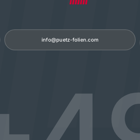
info@puetz-folien.com
+4