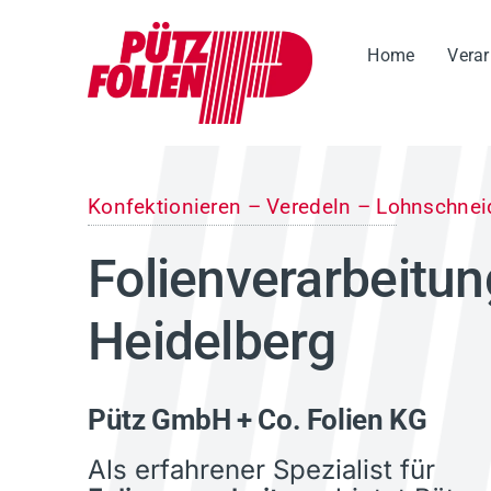
Zum
Inhalt
Home
Verar
springen
Konfektionieren – Veredeln – Lohnschne
Folien­­­ver­ar­bei­tu
Heidelberg
Pütz GmbH + Co. Folien KG
Als erfahrener Spezialist für