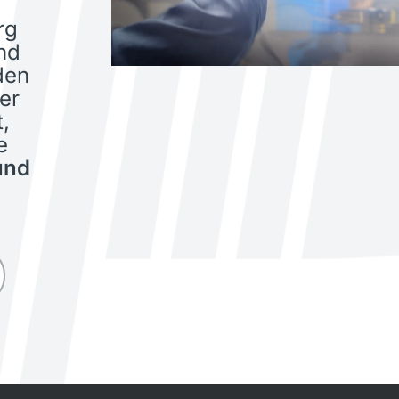
rg
nd
den
er
,
e
und